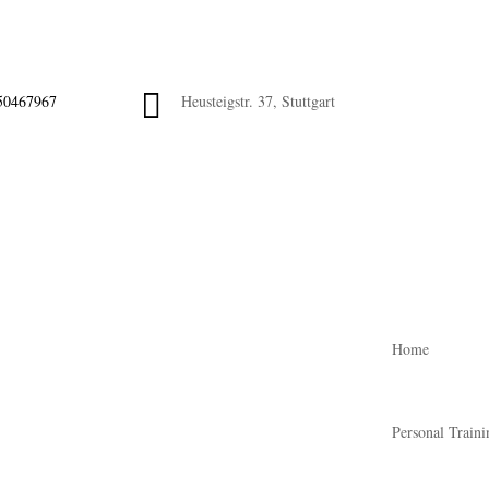

50467967
Heusteigstr. 37, Stuttgart
Home
Personal Traini