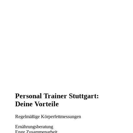
Genau hier setzen wir an.
Damit du dich wieder wohlfühlen kannst und deinen Körper
so wertschätzen kannst, wie er es verdient.
Entscheidend für eine erfolgreiche Zusammenarbeit
zwischen dir und uns als Trainer ist vor allem die Sympathie
untereinander. Deshalb lernen wir uns vorab bei einem
unverbindlichen Gespräch kennen.
Personal Trainer Stuttgart
:
Deine Vorteile
Regelmäßige Körperfettmessungen
Ernährungsberatung
Enge Zusammenarbeit