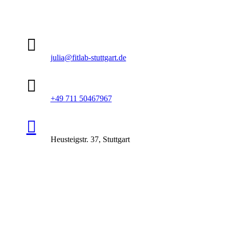

julia@fitlab-stuttgart.de

+49 711 50467967

Heusteigstr. 37, Stuttgart