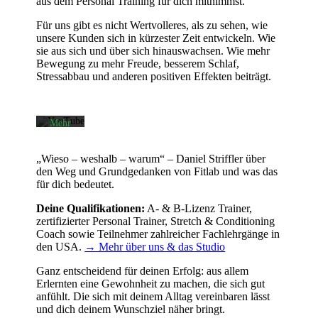
aus dem Personal Training für dich mitnimmst.
Mit
dem
Für uns gibt es nicht Wertvolleres, als zu sehen, wie
Laden
unsere Kunden sich in kürzester Zeit entwickeln. Wie
des
sie aus sich und über sich hinauswachsen. Wie mehr
Videos
Bewegung zu mehr Freude, besserem Schlaf,
akzeptieren
Stressabbau und anderen positiven Effekten beiträgt.
Sie die
Datenschutzerklärung
von
YouTube.
Mehr
erfahren
„Wieso – weshalb – warum“ – Daniel Striffler über
Video
den Weg und Grundgedanken von Fitlab und was das
laden
für dich bedeutet.
Deine Qualifikationen:
A- & B-Lizenz Trainer,
YouTube
zertifizierter Personal Trainer, Stretch & Conditioning
immer
Coach sowie Teilnehmer zahlreicher Fachlehrgänge in
entsperren
den USA.
→ Mehr über uns & das Studio
Ganz entscheidend für deinen Erfolg: aus allem
Erlernten eine Gewohnheit zu machen, die sich gut
anfühlt. Die sich mit deinem Alltag vereinbaren lässt
und dich deinem Wunschziel näher bringt.