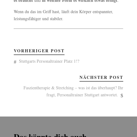
es braucht
in welcher Form es wirklich etwas bringt
und
.
Wenn du das im Griff hast, läuft dein Körper entspannter,
leistungsfähiger und stabiler.
VORHERIGER POST
Stuttgarts Personaltrainer Platz 1!?
NÄCHSTER POST
Faszientherapie & Stretching – was ist das überhaupt? Ihr
fragt, Personaltrainer Stuttgart antwortet.
Das könnte dich auch