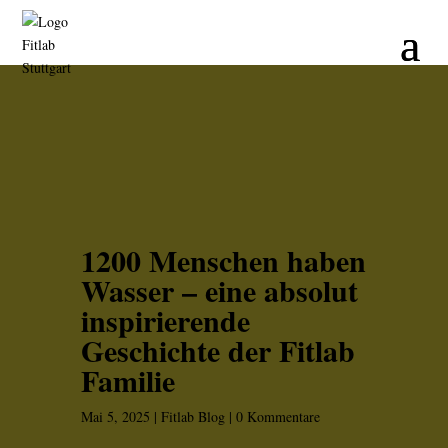
1200 Menschen haben
Wasser – eine absolut
inspirierende
Geschichte der Fitlab
Familie
Mai 5, 2025
|
Fitlab Blog
|
0 Kommentare